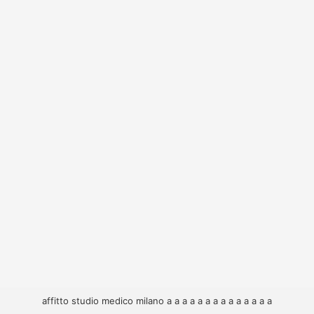
affitto studio medico milano
a
a
a
a
a
a
a
a
a
a
a
a
a
a